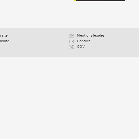
 site
Mentions légales
bilité
Contact
CGV