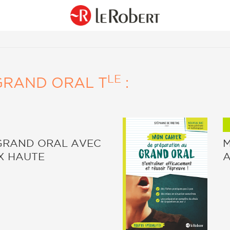
LE
GRAND ORAL T
:
 GRAND ORAL AVEC
M
IX HAUTE
A